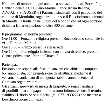
Nel mese di ottobre di ogni anno le associazioni locali Bocciofila,
Centro Sociale ACLI Piano Marina, Croce Rossa Italiana,
A.V.U.L.S.S, AUSER e i Patronati sindacali, con il patrocinio del
comune di Mondolfo, organizzano presso il Bocciodromo comunale
di Marotta, la tradizionale “Festa del Nonno” che ad ogni edizione
richiama la partecipazione di oltre 400 persone.
Il programma, di norma prevede:
Ore 11:00 – Funzione religiosa presso il Bocciodromo comunale in
viale Europa - Marotta
Ore 13:00 – Pranzo presso la stessa sede
Ore 15:00 – Pomeriggio insieme, con attività ricreative, presso il
Centro polivalente "Pierino Ciriachi"
Partecipazione
Possono partecipare alla festa gli anziani che abbiano compiuto il
65° anno di età, con prenotazione da effettuarsi mediante il
versamento anticipato di una quota stabilita annualmente dal
Comitato organizzatore.
Gli anziani sprovvisti di mezzi di trasporto, o senza familiari
disponibili ad accompagnarli, dovranno informare entro il termine
stabilito l’Ufficio Servizi Sociali (tel. 0721 939222) che metterà a
loro disposizione un mezzo.