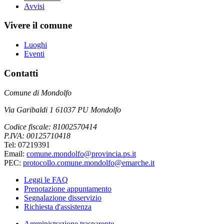
Avvisi
Vivere il comune
Luoghi
Eventi
Contatti
Comune di Mondolfo
Via Garibaldi 1 61037 PU Mondolfo
Codice fiscale: 81002570414
P.IVA: 00125710418
Tel: 07219391
Email:
comune.mondolfo@provincia.ps.it
PEC:
protocollo.comune.mondolfo@emarche.it
Leggi le FAQ
Prenotazione appuntamento
Segnalazione disservizio
Richiesta d'assistenza
Amministrazione trasparente