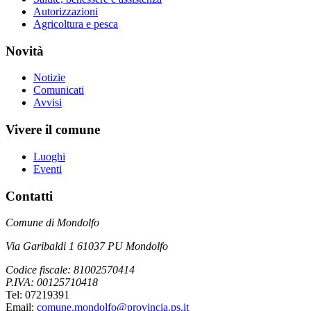
Autorizzazioni
Agricoltura e pesca
Novità
Notizie
Comunicati
Avvisi
Vivere il comune
Luoghi
Eventi
Contatti
Comune di Mondolfo
Via Garibaldi 1 61037 PU Mondolfo
Codice fiscale: 81002570414
P.IVA: 00125710418
Tel: 07219391
Email:
comune.mondolfo@provincia.ps.it