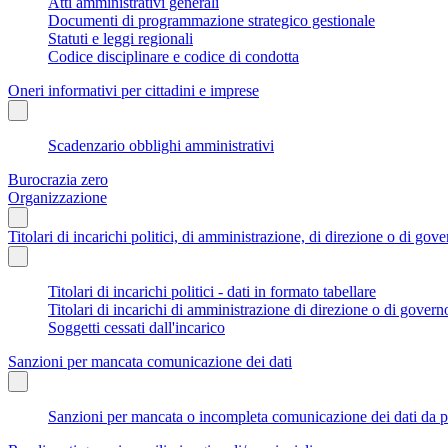
Atti amministrativi generali
Documenti di programmazione strategico gestionale
Statuti e leggi regionali
Codice disciplinare e codice di condotta
Oneri informativi per cittadini e imprese
Scadenzario obblighi amministrativi
Burocrazia zero
Organizzazione
Titolari di incarichi politici, di amministrazione, di direzione o di gov
Titolari di incarichi politici - dati in formato tabellare
Titolari di incarichi di amministrazione di direzione o di govern
Soggetti cessati dall'incarico
Sanzioni per mancata comunicazione dei dati
Sanzioni per mancata o incompleta comunicazione dei dati da parte