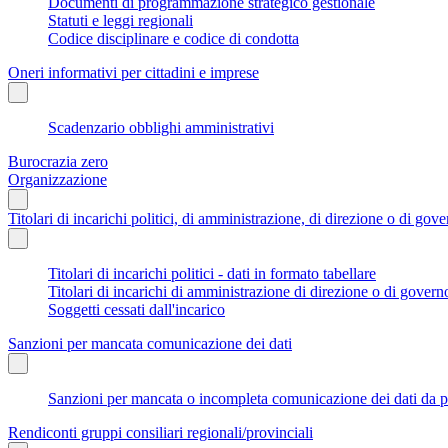
Documenti di programmazione strategico gestionale
Statuti e leggi regionali
Codice disciplinare e codice di condotta
Oneri informativi per cittadini e imprese
Scadenzario obblighi amministrativi
Burocrazia zero
Organizzazione
Titolari di incarichi politici, di amministrazione, di direzione o di gov
Titolari di incarichi politici - dati in formato tabellare
Titolari di incarichi di amministrazione di direzione o di govern
Soggetti cessati dall'incarico
Sanzioni per mancata comunicazione dei dati
Sanzioni per mancata o incompleta comunicazione dei dati da parte
Rendiconti gruppi consiliari regionali/provinciali