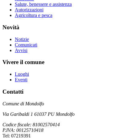
Salute, benessere e assistenza
Autorizzazioni
Agricoltura e pesca
Novità
Notizie
Comunicati
Avvisi
Vivere il comune
Luoghi
Eventi
Contatti
Comune di Mondolfo
Via Garibaldi 1 61037 PU Mondolfo
Codice fiscale: 81002570414
P.IVA: 00125710418
Tel: 07219391