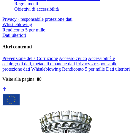
Regolamenti
Obiettivi di accessibilità
Privacy - responsabile protezione dati
Whistleblowing
Rendiconto 5 per mille
Dati ulteriori
Altri contenuti
Prevenzione della Corruzione
Accesso civico
Accessibilità e
catalogo di dati, metadati e banche dati
Privacy - responsabile
protezione dati
Whistleblowing
Rendiconto 5 per mille
Dati ulteriori
Visite alla pagina:
88